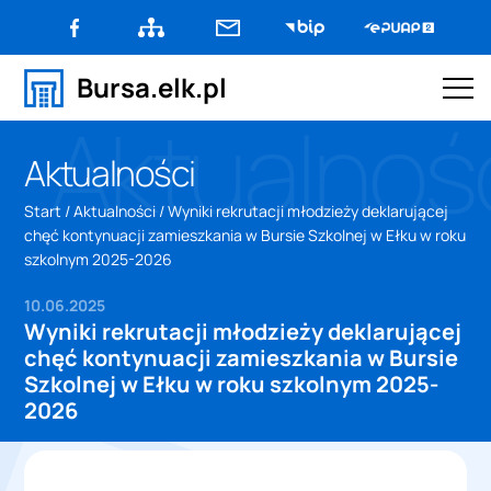
facebook
Mapa
bursa@bursa.elk.pl
e-
Bursa.elk.pl
strony
PUAP2
men
Aktualnoś
mobi
AKTUALNOŚCI
Aktualności
Start
/
Aktualności
/
Wyniki rekrutacji młodzieży deklarującej
WYDARZENIA
chęć kontynuacji zamieszkania w Bursie Szkolnej w Ełku w roku
szkolnym 2025-2026
INFORMACJE
10.06.2025
Wyniki rekrutacji młodzieży deklarującej
DOKUMENTY
chęć kontynuacji zamieszkania w Bursie
Szkolnej w Ełku w roku szkolnym 2025-
2026
KONTAKT