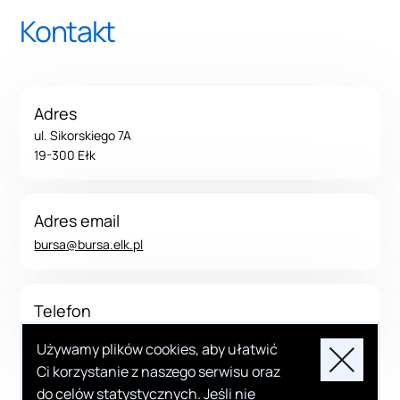
Kontakt
Adres
ul. Sikorskiego 7A
19-300 Ełk
Adres email
bursa@bursa.elk.pl
Telefon
737 192 083
Używamy plików cookies, aby ułatwić
akceptacja
Ci korzystanie z naszego serwisu oraz
do celów statystycznych. Jeśli nie