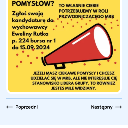
Nawigacja
Poprzedni
Następny
po
wpisach