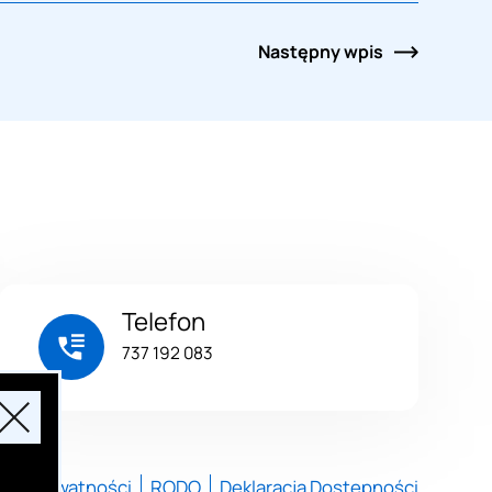
Następny
wpis
Telefon
737 192 083
kceptacja
tyka Prywatności
RODO
Deklaracja Dostępności