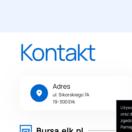
Kontakt
Adres
ul. Sikorskiego 7A
19-300 Ełk
Używa
oraz d
zgadza
Pamię
Bursa.elk.pl