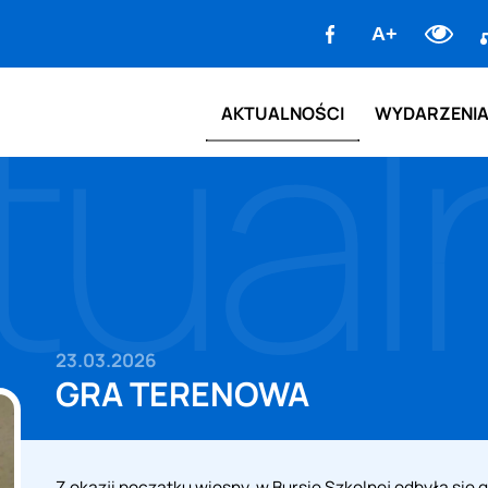
facebook
Ma
A+
tual
st
AKTUALNOŚCI
WYDARZENI
23.03.2026
GRA TERENOWA
Z okazji początku wiosny, w Bursie Szkolnej odbyła się