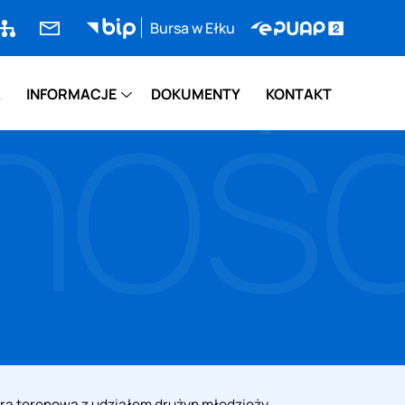
pa
bursa@bursa.elk.pl
Bursa w Ełku
e-
nośc
rony
PUAP2
A
INFORMACJE
DOKUMENTY
KONTAKT
 gra terenowa z udziałem drużyn młodzieży.