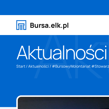
Ak
Bursa.elk.pl
Aktualności
Start
/
Aktualności
/
#BursowyWolontariat #Stowar