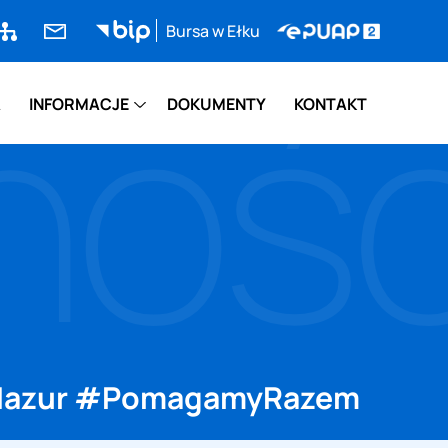
pa
bursa@bursa.elk.pl
Bursa w Ełku
e-
nośc
rony
PUAP2
A
INFORMACJE
DOKUMENTY
KONTAKT
iMazur #PomagamyRazem