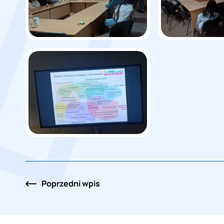
Nawigacja
Poprzedni
wpis
po
wpisach