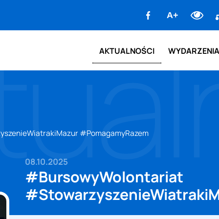
facebook
Ma
A+
tual
st
AKTUALNOŚCI
WYDARZENI
zyszenieWiatrakiMazur #PomagamyRazem
08.10.2025
#BursowyWolontariat
#StowarzyszenieWiatrak