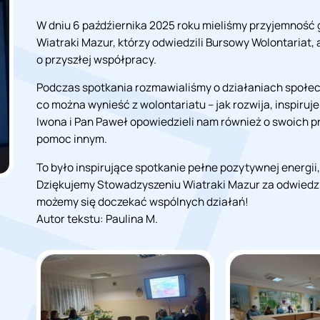
W dniu 6 paźdźiernika 2025 roku mieliśmy przyjemność 
Wiatraki Mazur, którzy odwiedzili Bursowy Wolontariat
o przyszłej współpracy.
Podczas spotkania rozmawialiśmy o działaniach społec
co można wynieść z wolontariatu – jak rozwija, inspiruj
Iwona i Pan Paweł opowiedzieli nam również o swoich 
pomoc innym.
To było inspirujące spotkanie pełne pozytywnej energii
Dziękujemy Stowadzyszeniu Wiatraki Mazur za odwiedzin
możemy się doczekać wspólnych działań!
Autor tekstu: Paulina M.